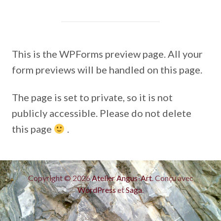
This is the WPForms preview page. All your
form previews will be handled on this page.
The page is set to private, so it is not
publicly accessible. Please do not delete
this page
.
Copyright © 2026
Atelier Angus-Art
. Conçu avec
WordPress
et
Saga
.