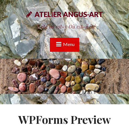
ATELIER ANGUS-ART
L'été où est-y Où est-il été
Menu
WPForms Preview