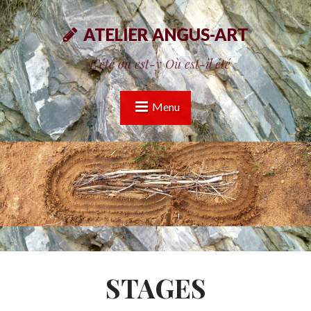
ATELIER ANGUS-ART
L'été où est-y Où est-il été
Menu
STAGES