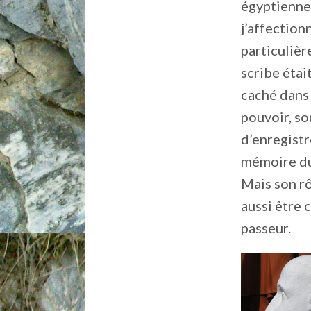
égyptienne
j’affection
particulièr
scribe étai
caché dans
pouvoir, so
d’enregistr
mémoire du
Mais son r
aussi être 
passeur.