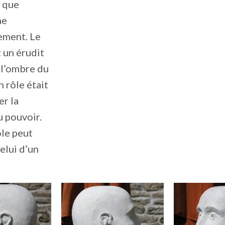
 que
ne
ement. Le
t un érudit
 l’ombre du
n rôle était
er la
 pouvoir.
ôle peut
celui d’un