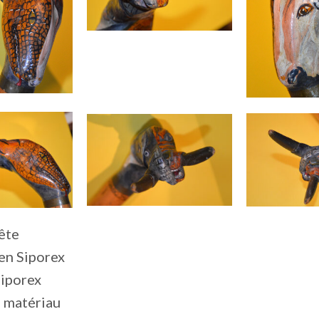
tête
en Siporex
siporex
n matériau