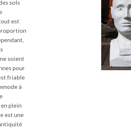
des sols
e
out est
proportion
ependant,
es
 ne soient
onnes pour
est friable
ommode à
de
 en plein
be est une
’antiquité