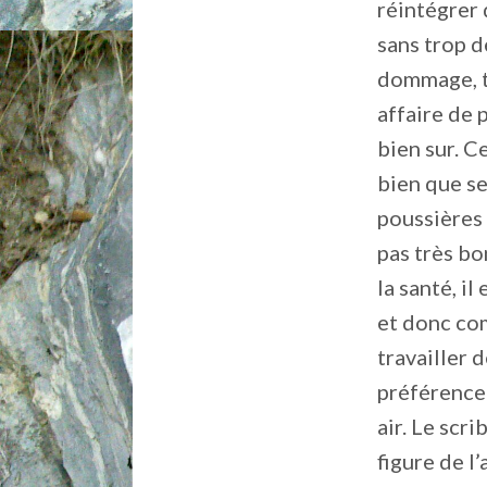
réintégrer 
sans trop d
dommage, t
affaire de 
bien sur. C
bien que s
poussières
pas très b
la santé, il 
et donc c
travailler 
préférence
air. Le scri
figure de l