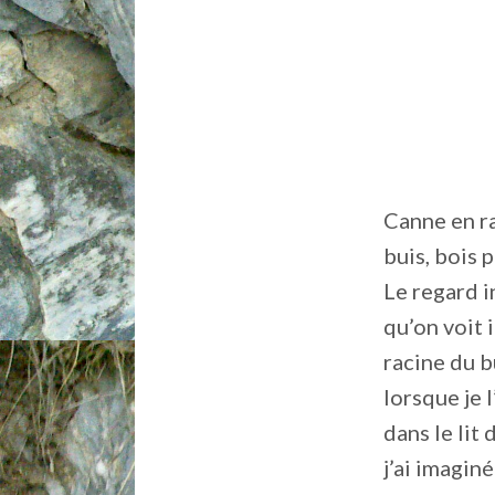
Canne en r
buis, bois 
Le regard i
qu’on voit i
racine du b
lorsque je l
dans le lit d
j’ai imaginé