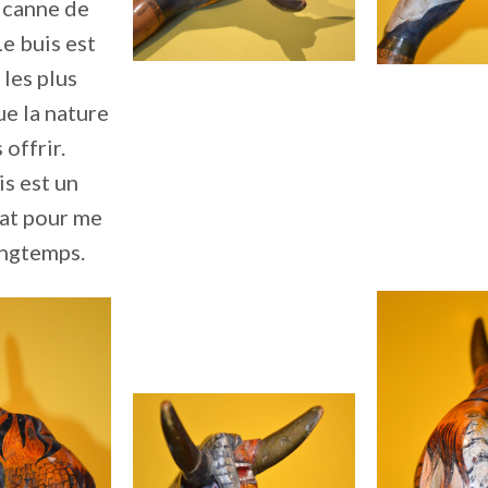
 canne de
Le buis est
 les plus
ue la nature
 offrir.
s est un
at pour me
ongtemps.