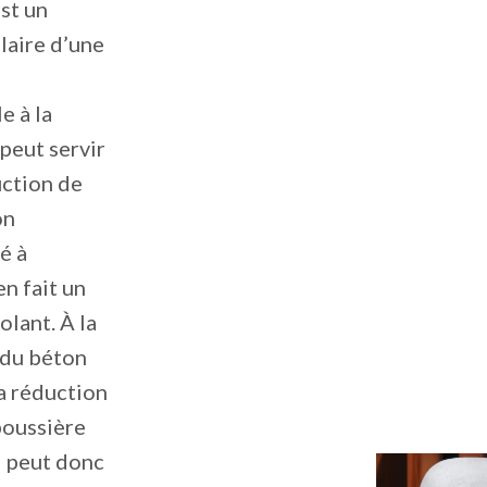
est un
laire d’une
e à la
 peut servir
uction de
on
é à
en fait un
olant. À la
 du béton
a réduction
 poussière
Il peut donc