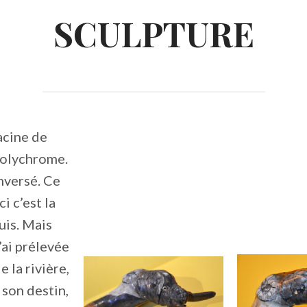
SCULPTURE
acine de
polychrome.
nversé. Ce
ci c’est la
uis. Mais
’ai prélevée
e la rivière,
 son destin,