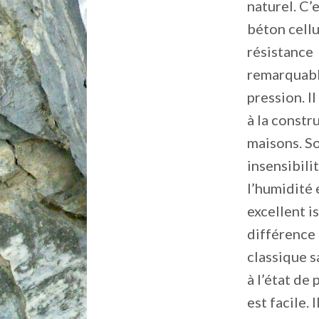
naturel. C’
béton cellu
résistance
remarquabl
pression. Il
à la constr
maisons. S
insensibilit
l’humidité 
excellent is
différence
classique s
à l’état de
est facile. 