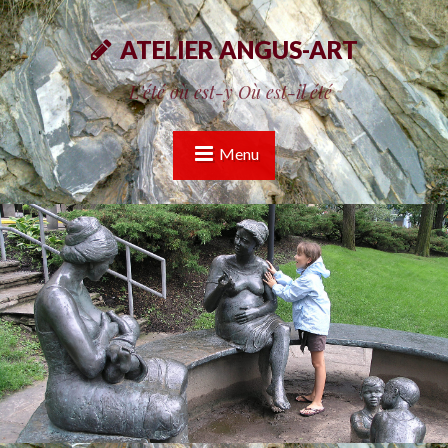
ATELIER ANGUS-ART
L'été où est-y Où est-il été
Menu