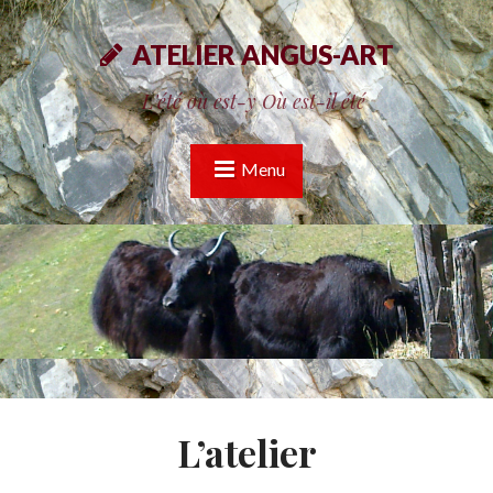
ATELIER ANGUS-ART
L'été où est-y Où est-il été
Menu
L’atelier