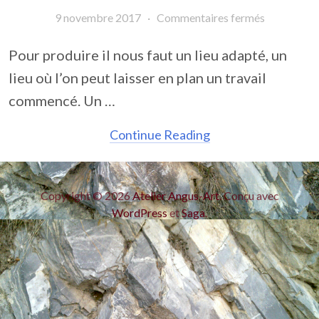
9 novembre 2017
·
Commentaires fermés
Pour produire il nous faut un lieu adapté, un
lieu où l’on peut laisser en plan un travail
commencé. Un …
Continue Reading
Copyright © 2026
Atelier Angus-Art
. Conçu avec
WordPress
et
Saga
.