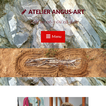
ATELIER ANGUS-ART
L'été où est-y Où est-il été
Menu